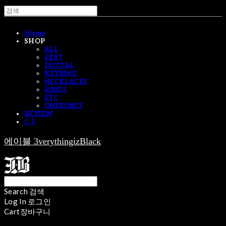
Home
SHOP
ALL
BEST
DIGITAL
KEYRING
NECKLACES
RINGS
ETC
ONE$ONLY
REVIEW
C.S
에이블 3verythingizBlack
Search
검색
Log In
로그인
Cart
장바구니