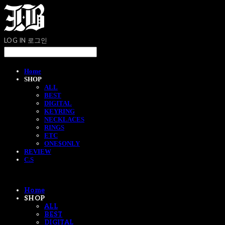
LOG IN
로그인
Home
SHOP
ALL
BEST
DIGITAL
KEYRING
NECKLACES
RINGS
ETC
ONE$ONLY
REVIEW
C.S
Home
SHOP
ALL
BEST
DIGITAL