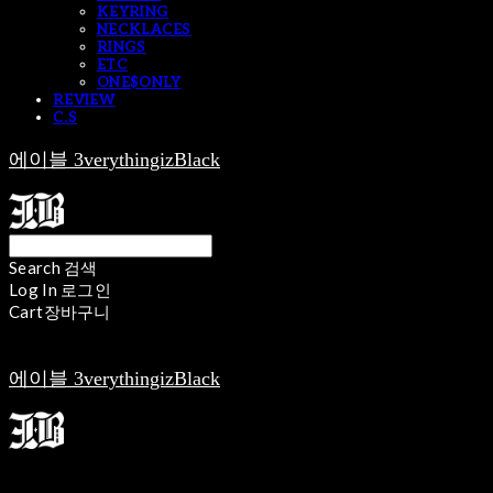
KEYRING
NECKLACES
RINGS
ETC
ONE$ONLY
REVIEW
C.S
에이블 3verythingizBlack
Search
검색
Log In
로그인
Cart
장바구니
에이블 3verythingizBlack