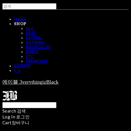
Home
SHOP
ALL
BEST
DIGITAL
KEYRING
NECKLACES
RINGS
ETC
ONE$ONLY
REVIEW
C.S
에이블 3verythingizBlack
Search
검색
Log In
로그인
Cart
장바구니