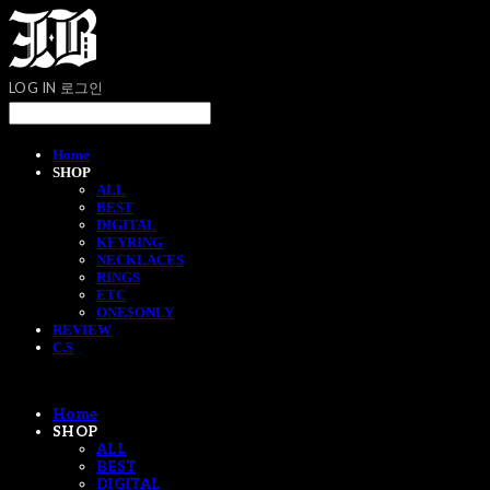
LOG IN
로그인
Home
SHOP
ALL
BEST
DIGITAL
KEYRING
NECKLACES
RINGS
ETC
ONE$ONLY
REVIEW
C.S
Home
SHOP
ALL
BEST
DIGITAL