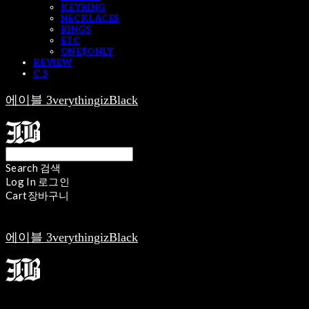
KEYRING
NECKLACES
RINGS
ETC
ONE$ONLY
REVIEW
C.S
에이블 3verythingizBlack
Search
검색
Log In
로그인
Cart
장바구니
에이블 3verythingizBlack