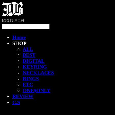
LOG IN
로그인
Home
SHOP
ALL
BEST
DIGITAL
KEYRING
NECKLACES
RINGS
ETC
ONE$ONLY
REVIEW
C.S