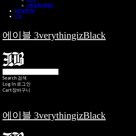
ETC
ONE$ONLY
REVIEW
C.S
에이블 3verythingizBlack
Search
검색
Log In
로그인
Cart
장바구니
에이블 3verythingizBlack