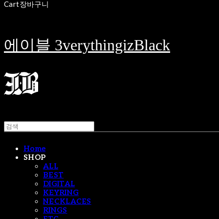
Cart
장바구니
에이블 3verythingizBlack
Home
SHOP
ALL
BEST
DIGITAL
KEYRING
NECKLACES
RINGS