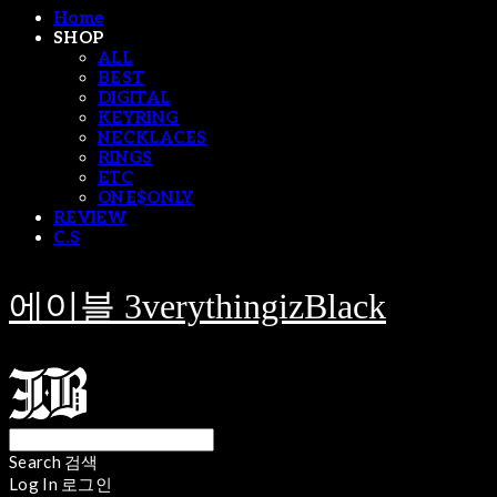
Home
SHOP
ALL
BEST
DIGITAL
KEYRING
NECKLACES
RINGS
ETC
ONE$ONLY
REVIEW
C.S
에이블 3verythingizBlack
Search
검색
Log In
로그인