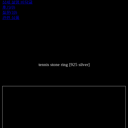
상세 설명 바닥글
후기(0)
질문(10)
관련 상품
tennis stone ring [925 silver]