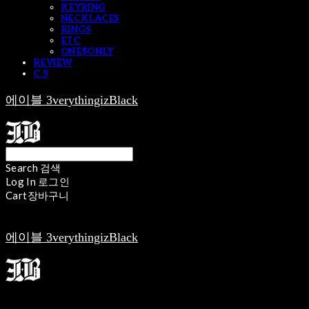
KEYRING
NECKLACES
RINGS
ETC
ONE$ONLY
REVIEW
C.S
에이블 3verythingizBlack
Search
검색
Log In
로그인
Cart
장바구니
에이블 3verythingizBlack