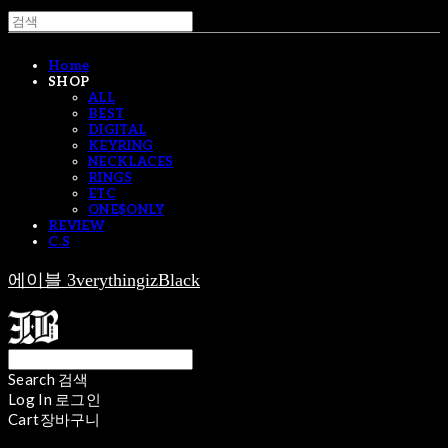
Home
SHOP
ALL
BEST
DIGITAL
KEYRING
NECKLACES
RINGS
ETC
ONE$ONLY
REVIEW
C.S
에이블 3verythingizBlack
Search
검색
Log In
로그인
Cart
장바구니