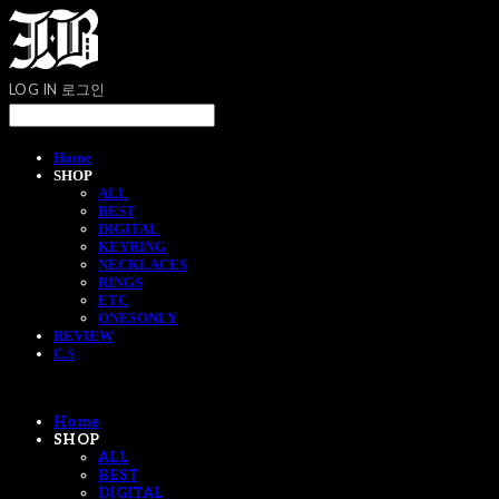
LOG IN
로그인
Home
SHOP
ALL
BEST
DIGITAL
KEYRING
NECKLACES
RINGS
ETC
ONE$ONLY
REVIEW
C.S
Home
SHOP
ALL
BEST
DIGITAL