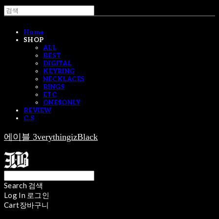
Home
SHOP
ALL
BEST
DIGITAL
KEYRING
NECKLACES
RINGS
ETC
ONE$ONLY
REVIEW
C.S
에이블 3verythingizBlack
Search
검색
Log In
로그인
Cart
장바구니