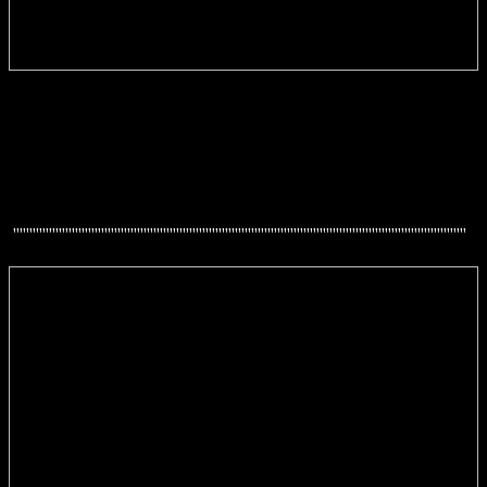
'''''''''''''''''''''''''''''''''''''''''''''''''''''''''''''''''''''''''''''''''''''''''''''''''''''''''''''''''''''''''''''''''''''''''''