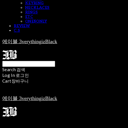
KEYRING
NECKLACES
RINGS
ETC
ONE$ONLY
REVIEW
C.S
에이블 3verythingizBlack
Search
검색
Log In
로그인
Cart
장바구니
에이블 3verythingizBlack