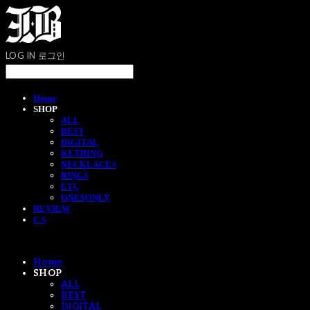
LOG IN
로그인
Home
SHOP
ALL
BEST
DIGITAL
KEYRING
NECKLACES
RINGS
ETC
ONE$ONLY
REVIEW
C.S
Home
SHOP
ALL
BEST
DIGITAL