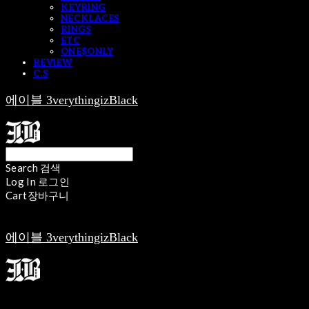
KEYRING
NECKLACES
RINGS
ETC
ONE$ONLY
REVIEW
C.S
에이블 3verythingizBlack
Search
검색
Log In
로그인
Cart
장바구니
에이블 3verythingizBlack