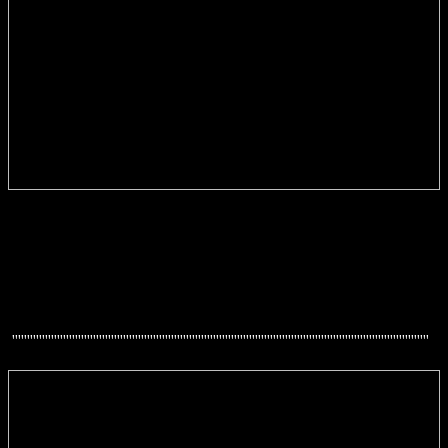
'''''''''''''''''''''''''''''''''''''''''''''''''''''''''''''''''''''''''''''''''''''''''''''''''''''''''''''''''''''''''''''''''''''''''''