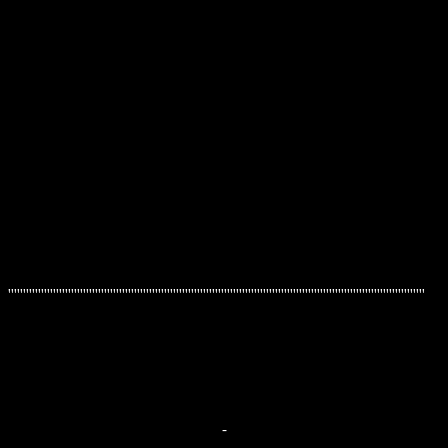
'''''''''''''''''''''''''''''''''''''''''''''''''''''''''''''''''''''''''''''''''''''''''''''''''''''''''''''''''''''''''''''''''''''''''''
-