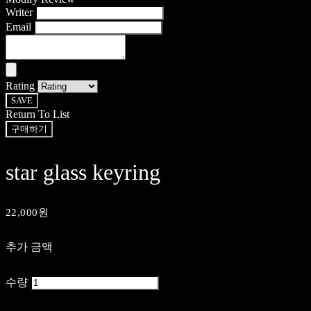
Writer
Email
Rating
SAVE
Return To List
구매하기
star glass keyring
22,000원
추가 금액
수량