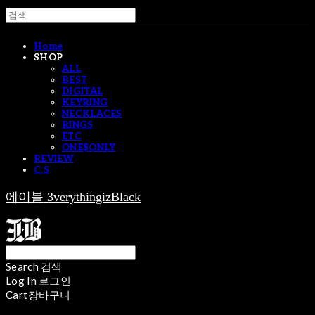
Home
SHOP
ALL
BEST
DIGITAL
KEYRING
NECKLACES
RINGS
ETC
ONE$ONLY
REVIEW
C.S
에이블 3verythingizBlack
Search
검색
Log In
로그인
Cart
장바구니