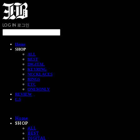
LOG IN
로그인
Home
SHOP
ALL
BEST
DIGITAL
KEYRING
NECKLACES
RINGS
ETC
ONE$ONLY
REVIEW
C.S
Home
SHOP
ALL
BEST
DIGITAL