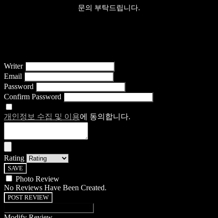
문의 부탁드립니다.
Writer
Email
Password
Confirm Password
개인정보 수집 및 이용
에 동의합니다.
Rating
SAVE
Photo Review
No Reviews Have Been Created.
POST REVIEW
Modify Review