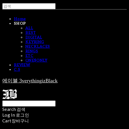
Home
SHOP
ALL
BEST
DIGITAL
KEYRING
NECKLACES
RINGS
ETC
ONE$ONLY
REVIEW
C.S
에이블 3verythingizBlack
Search
검색
Log In
로그인
Cart
장바구니