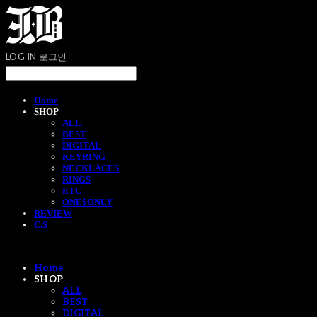
LOG IN
로그인
Home
SHOP
ALL
BEST
DIGITAL
KEYRING
NECKLACES
RINGS
ETC
ONE$ONLY
REVIEW
C.S
Home
SHOP
ALL
BEST
DIGITAL