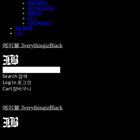
KEYRING
NECKLACES
RINGS
ETC
ONE$ONLY
REVIEW
C.S
에이블 3verythingizBlack
Search
검색
Log In
로그인
Cart
장바구니
에이블 3verythingizBlack