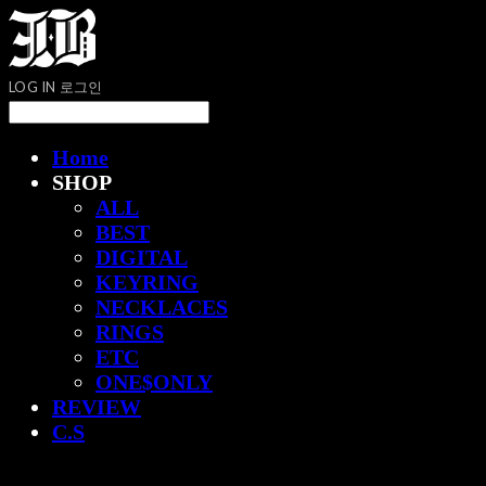
LOG IN
로그인
Home
SHOP
ALL
BEST
DIGITAL
KEYRING
NECKLACES
RINGS
ETC
ONE$ONLY
REVIEW
C.S