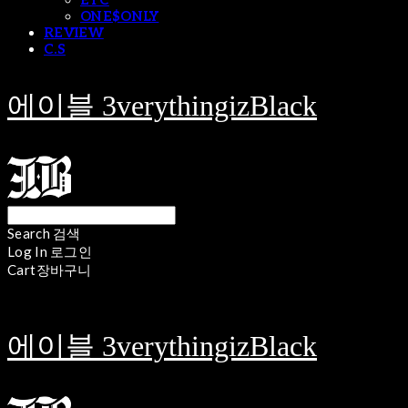
ETC
ONE$ONLY
REVIEW
C.S
에이블 3verythingizBlack
Search
검색
Log In
로그인
Cart
장바구니
에이블 3verythingizBlack