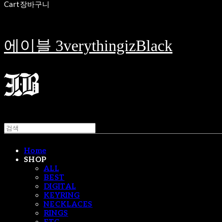
Cart
장바구니
에이블 3verythingizBlack
Home
SHOP
ALL
BEST
DIGITAL
KEYRING
NECKLACES
RINGS