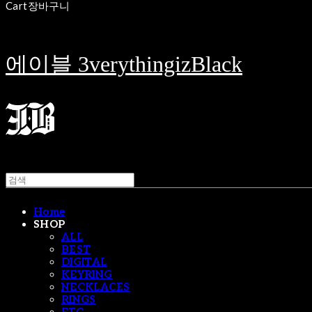
Cart
장바구니
에이블 3verythingizBlack
Home
SHOP
ALL
BEST
DIGITAL
KEYRING
NECKLACES
RINGS