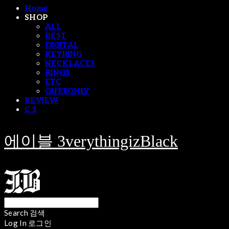
Home
SHOP
ALL
BEST
DIGITAL
KEYRING
NECKLACES
RINGS
ETC
ONE$ONLY
REVIEW
C.S
에이블 3verythingizBlack
Search
검색
Log In
로그인