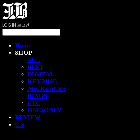
LOG IN
로그인
Home
SHOP
ALL
BEST
DIGITAL
KEYRING
NECKLACES
RINGS
ETC
ONE$ONLY
REVIEW
C.S