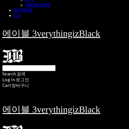
ETC
ONE$ONLY
REVIEW
C.S
에이블 3verythingizBlack
Search
검색
Log In
로그인
Cart
장바구니
에이블 3verythingizBlack